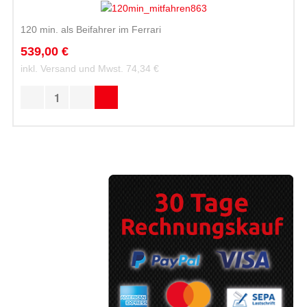
120 min. als Beifahrer im Ferrari
539,00 €
inkl. Versand und Mwst.
74,34 €