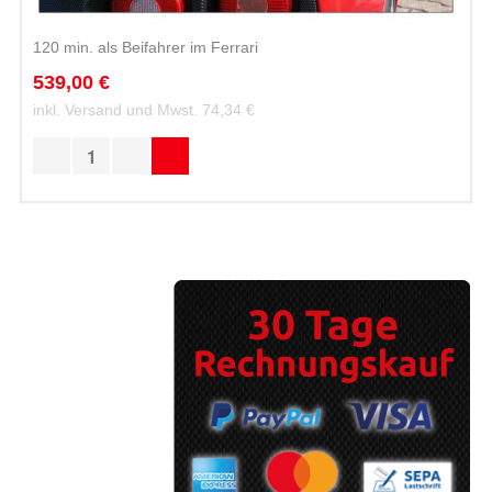
120 min. als Beifahrer im Ferrari
539,00 €
inkl. Versand und Mwst.
74,34 €