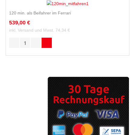
120 min. als Beifahrer im Ferrari
539,00 €
inkl. Versand und Mwst.
74,34 €